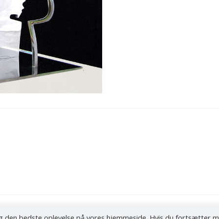
 dig den bedste oplevelse på vores hjemmeside. Hvis du fortsætter