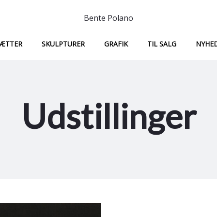
Bente Polano
ÆTTER
SKULPTURER
GRAFIK
TIL SALG
NYHE
Udstillinger