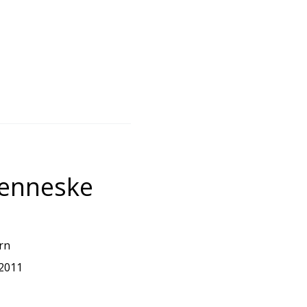
enneske
rn
 2011