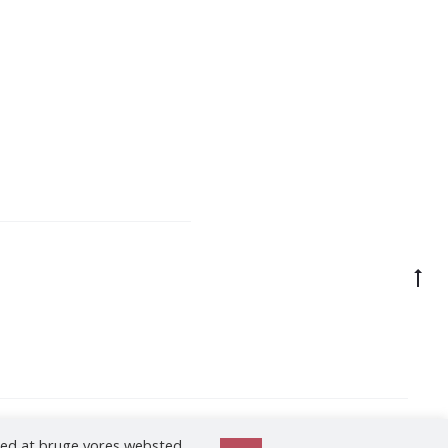
 med at bruge vores websted
Billedhugger | Maler | Grafiker