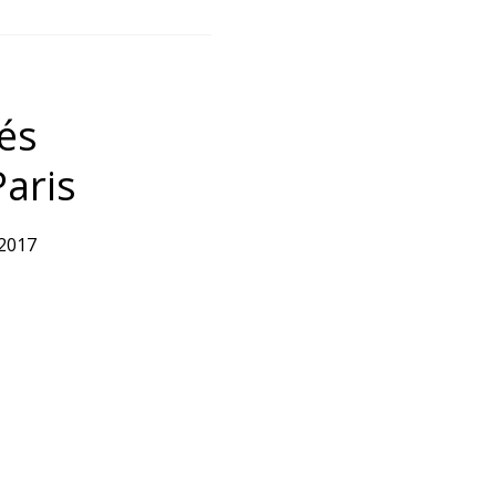
tés
Paris
g 2017