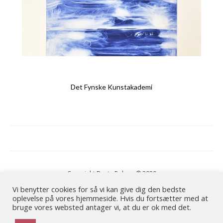
Det Fynske Kunstakademi
Copyright Bente Polano © 2020
Vi benytter cookies for så vi kan give dig den bedste
oplevelse på vores hjemmeside. Hvis du fortsætter med at
Cookie- og Privatlivspolitik
bruge vores websted antager vi, at du er ok med det.