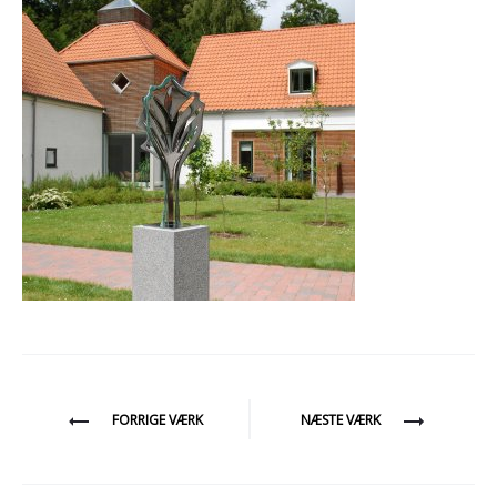
Indlægsnavigation
FORRIGE VÆRK
NÆSTE VÆRK