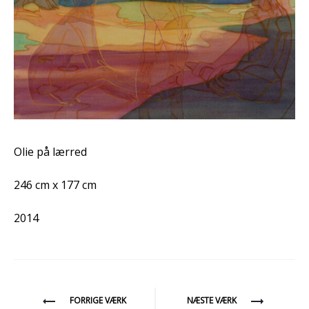
Olie på lærred
246 cm x 177 cm
2014
Indlægsnavigation
FORRIGE VÆRK
NÆSTE VÆRK