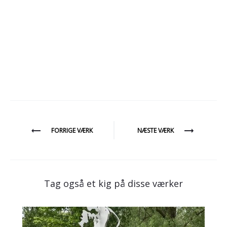
Indlægsnavigation
FORRIGE VÆRK
NÆSTE VÆRK
Tag også et kig på disse værker