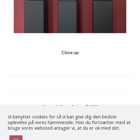
Close up
Copyright Bente Polano © 2020
Vi benytter cookies for så vi kan give dig den bedste
oplevelse på vores hjemmeside. Hvis du fortsætter med at
Cookie- og Privatlivspolitik
bruge vores websted antager vi, at du er ok med det.